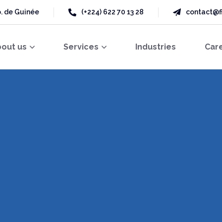
p. de Guinée
(+224) 622 70 13 28
contact@f
out us
Services
Industries
Car