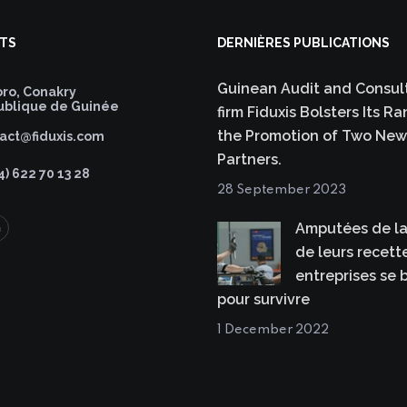
TS
DERNIÈRES PUBLICATIONS
Guinean Audit and Consul
ro, Conakry
blique de Guinée
firm Fiduxis Bolsters Its R
the Promotion of Two New
act@fiduxis.com
Partners.
4) 622 70 13 28
28 September 2023
Amputées de la
de leurs recette
entreprises se 
pour survivre
1 December 2022