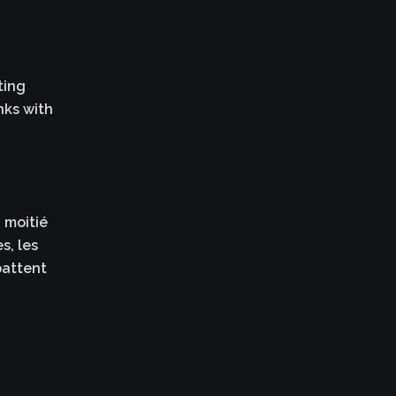
ting
anks with
 moitié
s, les
battent