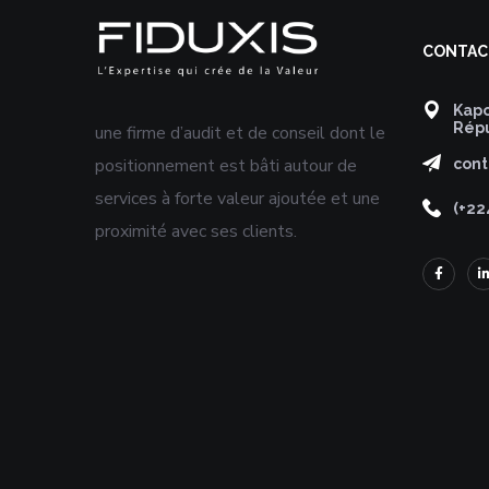
CONTAC
Kapo
Répu
une firme d’audit et de conseil dont le
positionnement est bâti autour de
cont
services à forte valeur ajoutée et une
(+22
proximité avec ses clients. ​