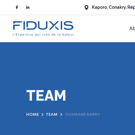
Kaporo, Conakry, Ré
Ab
TEAM
HOME
TEAM
OUSMANE BARRY