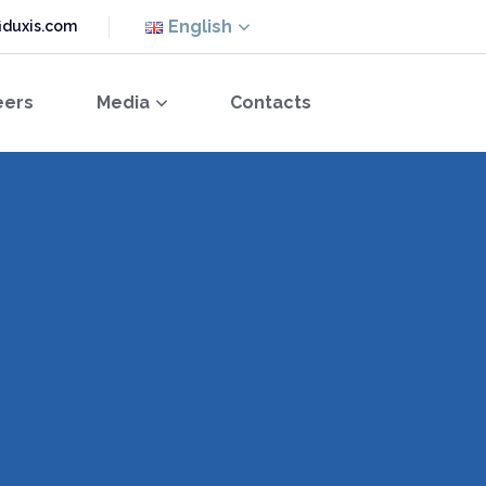
English
iduxis.com
eers
Media
Contacts